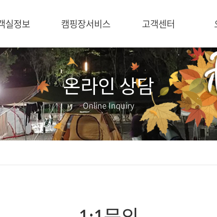
객실정보
캠핑장서비스
고객센터
실 전체보기
캠핑장서비스
공지사항
캠핑장
온라인상담
황토방3,4,5
온라인 상담
황토방2
Online Inquiry
황토방1
1:1문의